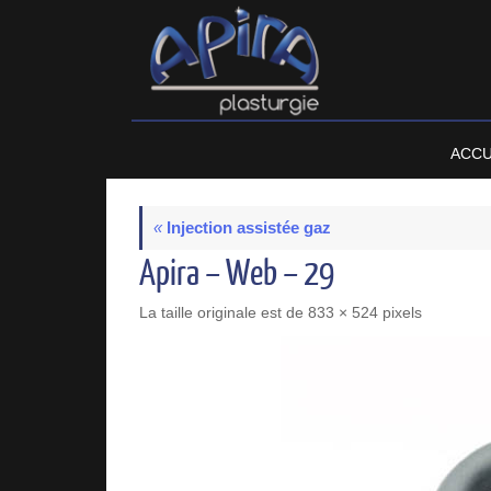
Passer
au
contenu
Passer
ACCU
au
contenu
«
Injection assistée gaz
Apira – Web – 29
La taille originale est de
833 × 524
pixels