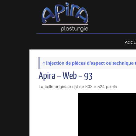
Passer
au
contenu
Passer
ACCU
au
contenu
«
Injection de pièces d’aspect ou technique
Apira – Web – 93
La taille originale est de
833 × 524
pixels