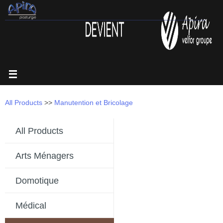
Passer
au
contenu
All Products
>>
Manutention et Bricolage
All Products
Arts Ménagers
Domotique
Médical